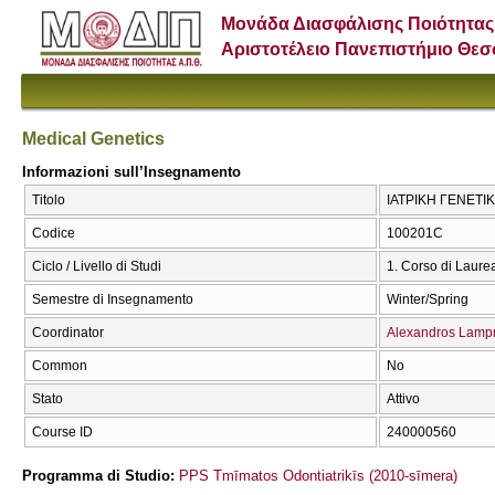
Μονάδα Διασφάλισης Ποιότητας
Αριστοτέλειο Πανεπιστήμιο Θε
Medical Genetics
Informazioni sull’Insegnamento
Titolo
ΙΑΤΡΙΚΗ ΓΕΝΕΤΙΚΗ
Codice
100201C
Ciclo / Livello di Studi
1. Corso di Laure
Semestre di Insegnamento
Winter/Spring
Coordinator
Alexandros Lamp
Common
No
Stato
Attivo
Course ID
240000560
Programma di Studio:
PPS Tmīmatos Odontiatrikīs (2010-sīmera)