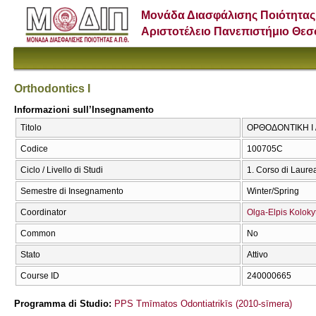
Μονάδα Διασφάλισης Ποιότητας
Αριστοτέλειο Πανεπιστήμιο Θε
Orthodontics I
Informazioni sull’Insegnamento
Titolo
ΟΡΘΟΔΟΝΤΙΚΗ Ι / 
Codice
100705C
Ciclo / Livello di Studi
1. Corso di Laure
Semestre di Insegnamento
Winter/Spring
Coordinator
Olga-Elpis Koloky
Common
No
Stato
Attivo
Course ID
240000665
Programma di Studio:
PPS Tmīmatos Odontiatrikīs (2010-sīmera)