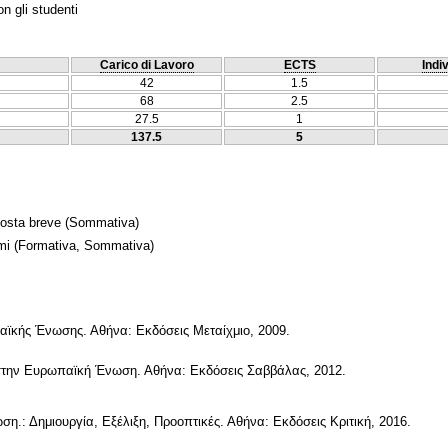
n gli studenti
Carico di Lavoro
ECTS
Indi
42
1.5
68
2.5
27.5
1
137.5
5
posta breve
(Sommativa)
mi
(Formativa, Sommativa)
παϊκής Ένωσης. Αθήνα: Εκδόσεις Μεταίχμιο, 2009.
 στην Ευρωπαϊκή Ένωση. Αθήνα: Εκδόσεις Σαββάλας, 2012.
η.: Δημιουργία, Εξέλιξη, Προοπτικές. Αθήνα: Εκδόσεις Κριτική, 2016.