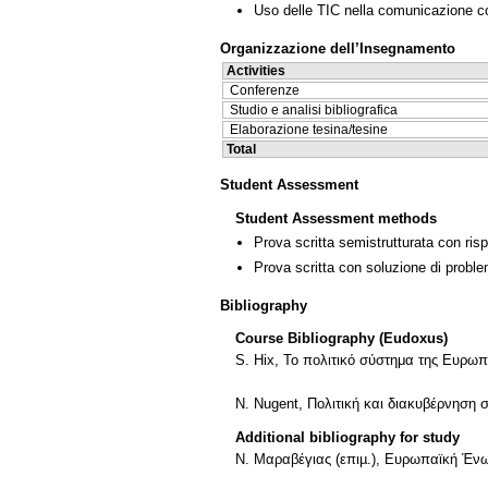
Uso delle TIC nella comunicazione co
Organizzazione dell’Insegnamento
Activities
Conferenze
Studio e analisi bibliografica
Elaborazione tesina/tesine
Total
Student Assessment
Student Assessment methods
Prova scritta semistrutturata con ris
Prova scritta con soluzione di proble
Bibliography
Course Bibliography (Eudoxus)
S. Hix, To πολιτικό σύστημα της Ευρω
N. Nugent, Πολιτική και διακυβέρνηση
Additional bibliography for study
N. Μαραβέγιας (επιµ.), Ευρωπαϊκή Ένωσ