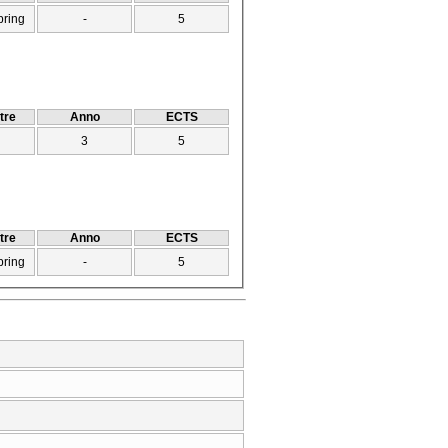
pring
-
5
tre
Anno
ECTS
3
5
tre
Anno
ECTS
pring
-
5