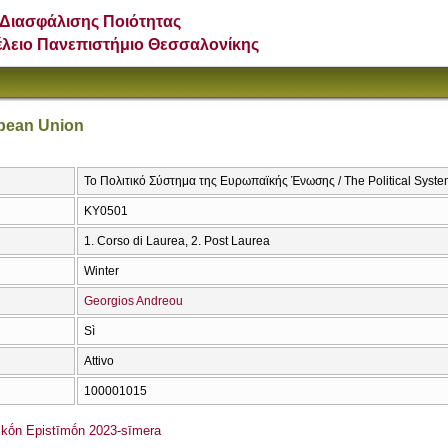
Διασφάλισης Ποιότητας
έλειο Πανεπιστήμιο Θεσσαλονίκης
opean Union
Το Πολιτικό Σύστημα της Ευρωπαϊκής Ένωσης / The Political Syste
ΚΥ0501
1. Corso di Laurea, 2. Post Laurea
Winter
Georgios Andreou
Sì
Attivo
100001015
kṓn Epistīmṓn 2023-sīmera