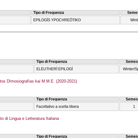
Tipo di Frequenza
Semes
EPILOGĪS YPOCΗREŌTIKO
Wint
Tipo di Frequenza
Semes
ELEUTHERĪ EPILOGĪ
Winter/S
s Dīmosiografías kai M.M.E. (2020-2021)
Tipo di Frequenza
Semes
Facoltativo a scelta libera
1
o di Lingua e Letteratura Italiana
Tipo di Frequenza
Semes