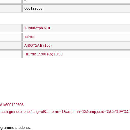
600122608
Αμφιθέατρο ΝΟΕ
Ισόγειο
ΑΙΘΟΥΣΑ Β (156)
Πέμπτη 15:00 έως 18:00
ass/1/600122608
sci.auth.gr/index.php?lang=el&amp;rm=1&amp;mn=13&amp;csid=%CE%9A
rogramme students.