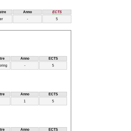
tre
Anno
ECTS
er
-
5
tre
Anno
ECTS
pring
-
5
tre
Anno
ECTS
1
5
tre
Anno
ECTS