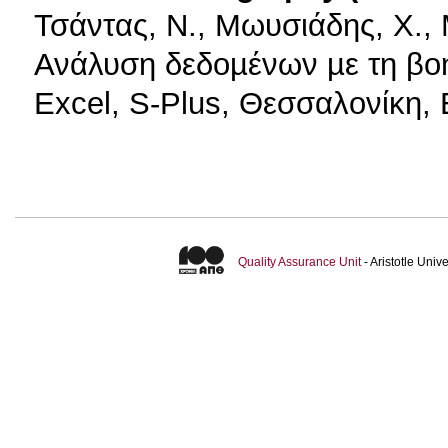
Τσάντας, Ν., Μωυσιάδης, Χ., 
Ανάλυση δεδοµένων µε τη βο
Excel, S-Plus, Θεσσαλονίκη, 
Quality Assurance Unit
- Aristotle Uni