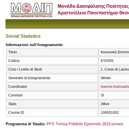
Μονάδα Διασφάλισης Ποιότητας
Αριστοτέλειο Πανεπιστήμιο Θε
Social Statistics
Informazioni sull’Insegnamento
Titolo
Κοινωνική Στατιστικ
Codice
ΚΥ0305
Ciclo / Livello di Studi
1. Corso di Laure
Semestre di Insegnamento
Winter
Coordinator
Ioannis Andreadis
Common
Sì
Stato
Attivo
Course ID
100001052
Programma di Studio:
PPS Tmīma Politikṓn Epistīmṓn 2023-sīmera