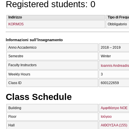
Registered students: 0
Indirizzo
Tipo di Freq
KORMOS
Obbligatorio
Informazioni sull’Insegnamento
Anno Accademico
2018 – 2019
Semestre
Winter
Faculty Instructors
Ioannis Andreadis
Weekly Hours
3
Class ID
600122659
Class Schedule
Building
Αμφιθέατρο ΝΟΕ
Floor
Ισόγειο
Hall
ΑΙΘΟΥΣΑ Α (155)