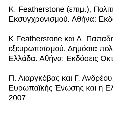
K. Featherstone (επιμ.), Πολ
Εκσυγχρονισμού. Αθήνα: Εκδ
K.Featherstone και Δ. Παπαδη
εξευρωπαϊσμού. Δημόσια πολι
Ελλάδα. Αθήνα: Εκδόσεις Οκτ
Π. Λιαργκόβας και Γ. Ανδρέου
Ευρωπαϊκής Ένωσης και η Ελ
2007.