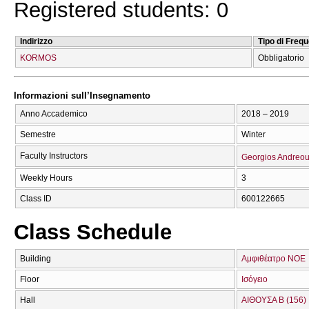
Registered students: 0
Indirizzo
Tipo di Freq
KORMOS
Obbligatorio
Informazioni sull’Insegnamento
Anno Accademico
2018 – 2019
Semestre
Winter
Faculty Instructors
Georgios Andreo
Weekly Hours
3
Class ID
600122665
Class Schedule
Building
Αμφιθέατρο ΝΟΕ
Floor
Ισόγειο
Hall
ΑΙΘΟΥΣΑ Β (156)