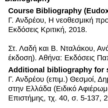
Course Bibliography (Eudo
Γ. Ανδρέου, Η νεοθεσμική προ
Εκδόσεις Κριτική, 2018.
Στ. Λαδή και Β. Νταλάκου, Αν
έκδοση). Αθήνα: Εκδόσεις Πα
Additional bibliography for
Γ. Ανδρέου (επιμ.) Θεσμοί, Δη
στην Ελλάδα (Ειδικό Αφιέρωμ
Επιστήμης, τχ. 40, σ. 5-137, 