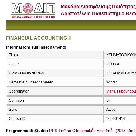
Μονάδα Διασφάλισης Ποιότητας
Αριστοτέλειο Πανεπιστήμιο Θε
FINANCIAL ACCOUNTING II
Informazioni sull’Insegnamento
Titolo
ΧΡΗΜΑΤΟΟΙΚΟΝΟΜ
Codice
12ΥΓ04
Ciclo / Livello di Studi
1. Corso di Laure
Semestre di Insegnamento
Winter
Coordinator
Maria Tsipouridou
Common
Sì
Stato
Attivo
Course ID
100001416
Programma di Studio:
PPS Tmīma Oikonomikṓn Epistīmṓn (2013-sīmer