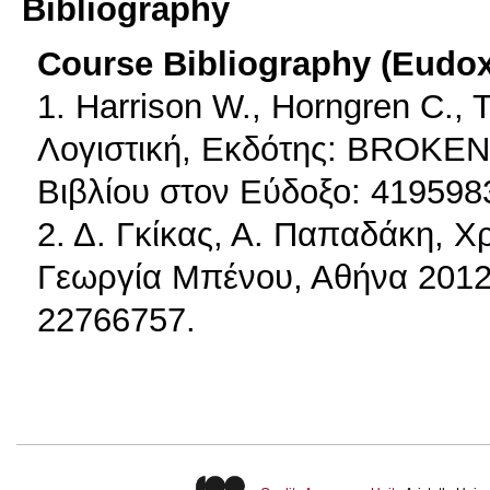
Bibliography
Course Bibliography (Eudo
1. Harrison W., Horngren C.
Λογιστική, Εκδότης: BROKE
Βιβλίου στον Εύδοξο: 419598
2. Δ. Γκίκας, Α. Παπαδάκη, Χ
Γεωργία Μπένου, Αθήνα 2012
22766757.