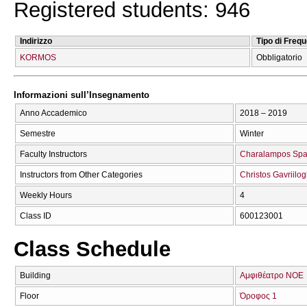
Registered students: 946
Indirizzo
Tipo di Freq
KORMOS
Obbligatorio
Informazioni sull’Insegnamento
Anno Accademico
2018 – 2019
Semestre
Winter
Faculty Instructors
Charalampos Spa
Instructors from Other Categories
Christos Gavriilog
Weekly Hours
4
Class ID
600123001
Class Schedule
Building
Αμφιθέατρο ΝΟΕ
Floor
Όροφος 1