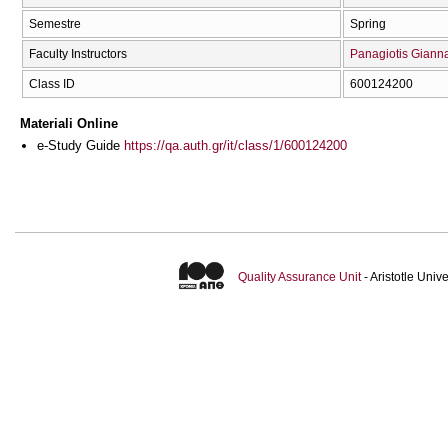
Semestre
Spring
Faculty Instructors
Panagiotis Giann
Class ID
600124200
Materiali Online
e-Study Guide
https://qa.auth.gr/it/class/1/600124200
Quality Assurance Unit
- Aristotle Uni