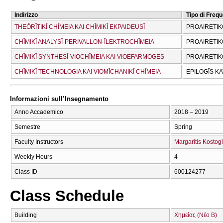
Indirizzo
Tipo di Freq
THEŌRĪTIKĪ CΗĪMEIA KAI CΗĪMIKĪ EKPAIDEUSĪ
PROAIRETIK
CΗĪMIKĪ ANALYSĪ-PERIVALLON-ĪLEKTROCΗĪMEIA
PROAIRETIK
CΗĪMIKĪ SYNTHESĪ-VIOCΗĪMEIA KAI VIOEFARMOGES
PROAIRETIK
CΗĪMIKĪ TECΗNOLOGIA KAI VIOMĪCΗANIKĪ CΗĪMEIA
EPILOGĪS K
Informazioni sull’Insegnamento
Anno Accademico
2018 – 2019
Semestre
Spring
Faculty Instructors
Margaritis Kostog
Weekly Hours
4
Class ID
600124277
Class Schedule
Building
Χημείας (Νέο Β)