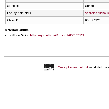
Semestre
Spring
Faculty Instructors
Vasileios Michaili
Class ID
600124321
Materiali Online
e-Study Guide
https://qa.auth.gr/it/class/1/600124321
Quality Assurance Unit
- Aristotle Uni