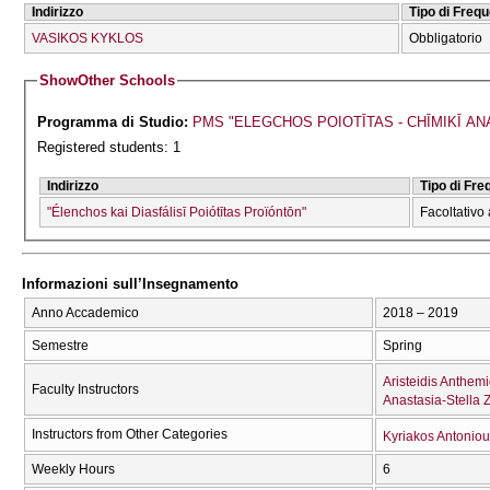
Indirizzo
Tipo di Freq
VASIKOS KYKLOS
Obbligatorio
Show
Other Schools
Programma di Studio:
PMS "ELEGCΗOS POIOTĪTAS - CΗĪMIKĪ AN
Registered students: 1
Indirizzo
Tipo di Fr
"Élenchos kai Diasfálisī Poiótītas Proïóntōn"
Facoltativo 
Informazioni sull’Insegnamento
Anno Accademico
2018 – 2019
Semestre
Spring
Aristeidis Anthemi
Faculty Instructors
Anastasia-Stella 
Instructors from Other Categories
Kyriakos Antoniou
Weekly Hours
6