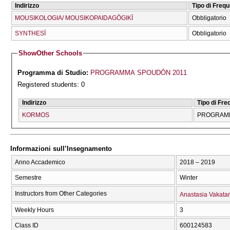
Indirizzo
Tipo di Freq
MOUSIKOLOGIA/ MOUSIKOPAIDAGŌGIKĪ
Obbligatorio
SYNTHESĪ
Obbligatorio
Show
Other Schools
Programma di Studio:
PROGRAMMA SPOUDŌN 2011
Registered students: 0
Indirizzo
Tipo di Fr
KORMOS
PROGRAMM
Informazioni sull’Insegnamento
Anno Accademico
2018 – 2019
Semestre
Winter
Instructors from Other Categories
Anastasia Vakatar
Weekly Hours
3
Class ID
600124583