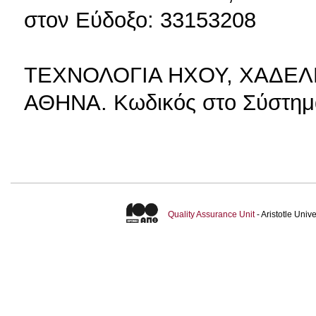
στον Εύδοξο: 33153208
ΤΕΧΝΟΛΟΓΙΑ ΗΧΟΥ, ΧΑΔΕΛ
ΑΘΗΝΑ. Κωδικός στο Σύστη
Quality Assurance Unit
- Aristotle Uni