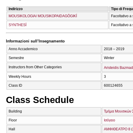
Indirizzo
Tipo di Freq
MOUSIKOLOGIA/ MOUSIKOPAIDAGŌGIKĪ
Facoltativo a 
SYNTHESĪ
Facoltativo a 
Informazioni sull’Insegnamento
Anno Accademico
2018 – 2019
Semestre
Winter
Instructors from Other Categories
Aristeidis Bazmad
Weekly Hours
3
Class ID
600124655
Class Schedule
Building
Τμήμα Μουσικών 
Floor
Ισόγειο
Hall
ΑΜΦΙΘΕΑΤΡΟ 8 (