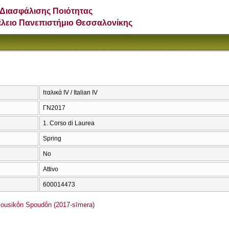
Διασφάλισης Ποιότητας
έλειο Πανεπιστήμιο Θεσσαλονίκης
Ιταλικά IV / Italian IV
ΓΝ2017
1. Corso di Laurea
Spring
No
Attivo
600014473
usikṓn Spoudṓn (2017-sīmera)