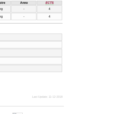
tre
Anno
ECTS
ng
-
4
ng
-
4
Last Update
11-12-2018