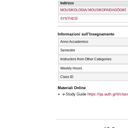
Indirizzo
MOUSIKOLOGIA/ MOUSIKOPAIDAGŌGIKĪ
SYNTHESĪ
Informazioni sull’Insegnamento
Anno Accademico
Semestre
Instructors from Other Categories
Weekly Hours
Class ID
Materiali Online
e-Study Guide
https://qa.auth.gr/it/cl