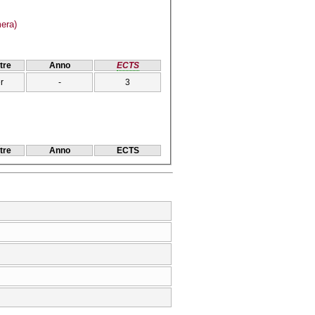
era)
tre
Anno
ECTS
r
-
3
tre
Anno
ECTS