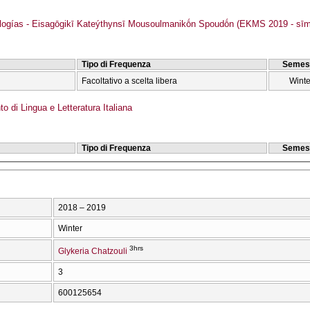
ogías - Eisagōgikī Kateýthynsī Mousoulmanikṓn Spoudṓn (EKMS 2019 - sīm
Tipo di Frequenza
Semes
Facoltativo a scelta libera
Winte
o di Lingua e Letteratura Italiana
Tipo di Frequenza
Semes
2018 – 2019
Winter
3hrs
Glykeria Chatzouli
3
600125654