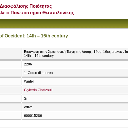
Διασφάλισης Ποιότητας
έλειο Πανεπιστήμιο Θεσσαλονίκης
 of Occident: 14th – 16th century
Εισαγωγή στην Χριστιανική Τέχνη της Δύσης: 14ος- 16ος αιώνας / Intr
14th – 16th century
2206
1. Corso di Laurea
Winter
Glykeria Chatzouli
Sì
Attivo
600015286