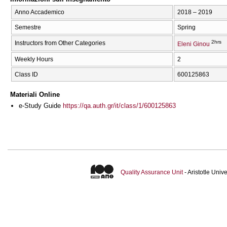
Anno Accademico
2018 – 2019
Semestre
Spring
2hrs
Instructors from Other Categories
Eleni Ginou
Weekly Hours
2
Class ID
600125863
Materiali Online
e-Study Guide
https://qa.auth.gr/it/class/1/600125863
Quality Assurance Unit
- Aristotle Uni