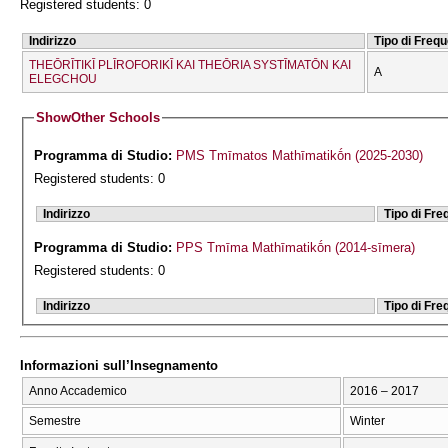
Registered students: 0
Indirizzo
Tipo di Freq
THEŌRĪTIKĪ PLĪROFORIKĪ KAI THEŌRIA SYSTĪMATŌN KAI
A
ELEGCΗOU
Show
Other Schools
Programma di Studio:
PMS Tmīmatos Mathīmatikṓn (2025-2030)
Registered students: 0
Indirizzo
Tipo di Fr
Programma di Studio:
PPS Tmīma Mathīmatikṓn (2014-sīmera)
Registered students: 0
Indirizzo
Tipo di Fr
Informazioni sull’Insegnamento
Anno Accademico
2016 – 2017
Semestre
Winter