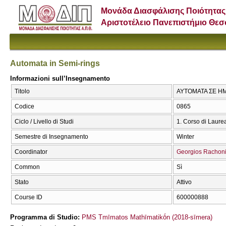
Μονάδα Διασφάλισης Ποιότητας
Αριστοτέλειο Πανεπιστήμιο Θε
Automata in Semi-rings
Informazioni sull’Insegnamento
Titolo
ΑΥΤΟΜΑΤΑ ΣΕ ΗΜΙ
Codice
0865
Ciclo / Livello di Studi
1. Corso di Laure
Semestre di Insegnamento
Winter
Coordinator
Georgios Rachon
Common
Sì
Stato
Attivo
Course ID
600000888
Programma di Studio:
PMS Tmīmatos Mathīmatikṓn (2018-sīmera)