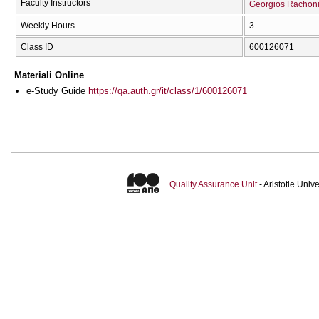
Faculty Instructors
Georgios Rachon
Weekly Hours
3
Class ID
600126071
Materiali Online
e-Study Guide
https://qa.auth.gr/it/class/1/600126071
Quality Assurance Unit
- Aristotle Uni