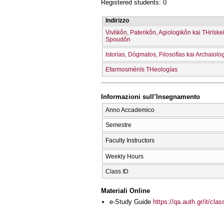
Registered students: 0
Indirizzo
Vivlikṓn, Paterikṓn, Agiologikṓn kai THrīske
Spoudṓn
Istorías, Dógmatos, Filosofías kai Archaiolo
Efarmosménīs THeologías
Informazioni sull’Insegnamento
Anno Accademico
Semestre
Faculty Instructors
Weekly Hours
Class ID
Materiali Online
e-Study Guide
https://qa.auth.gr/it/cl