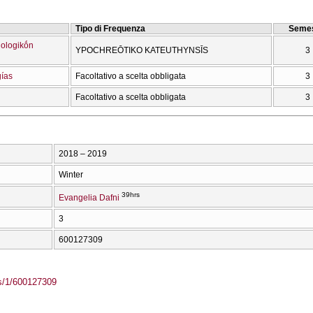
Tipo di Frequenza
Semes
iologikṓn
YPOCΗREŌTIKO KATEUTHYNSĪS
3
gías
Facoltativo a scelta obbligata
3
Facoltativo a scelta obbligata
3
2018 – 2019
Winter
39hrs
Evangelia Dafni
3
600127309
ass/1/600127309