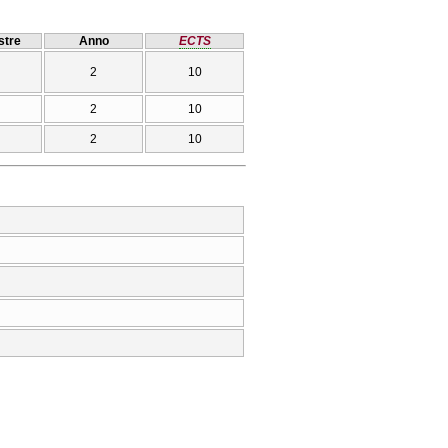
tre
Anno
ECTS
2
10
2
10
2
10