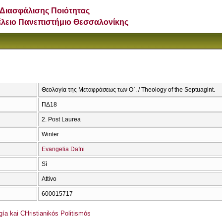
Διασφάλισης Ποιότητας
έλειο Πανεπιστήμιο Θεσσαλονίκης
Θεολογία της Μεταφράσεως των Ο΄. / Theology of the Septuagint.
ΠΔ18
2. Post Laurea
Winter
Evangelia Dafni
Sì
Attivo
600015717
ía kai CΗristianikós Politismós