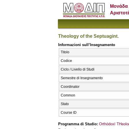
Μονάδα 
Αριστοτ
Theology of the Septuagint.
Informazioni sull’Insegnamento
Titolo
Codice
Ciclo / Livello di Studi
Semestre di Insegnamento
Coordinator
Common
Stato
Course ID
Programma di Studio:
Orthódoxī THeolog