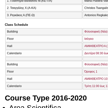
1. Πλαστήρα-Βαλκάνου Μ.(ΚΕ-ΠΑ)
Maria Plastira-Va
2. Τσαγγάλης Χ.(Α-ΚΑ)
Christos Tsangali
3. Ρεγκάκος Α.(ΠΕ-Ω)
Antonios Regkak
Class Schedule
Building
Φιλοσοφική (Νέα)
Floor
Ισόγειο
Hall
ΑΜΦΙΘΕΑΤΡΟ Α (
Calendario
Δευτέρα 08:30 έω
Building
Φιλοσοφική (Νέα)
Floor
Όροφος 1
Hall
ΑΜΦΙΘΕΑΤΡΟ 101
Calendario
Τρίτη 11:00 έως 1
Course Type 2016-2020
Area Scientifica