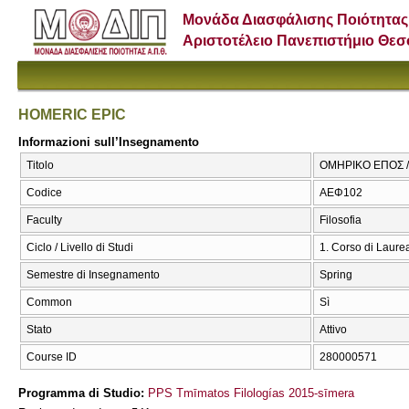
Μονάδα Διασφάλισης Ποιότητας
Αριστοτέλειο Πανεπιστήμιο Θε
HOMERIC EPIC
Informazioni sull’Insegnamento
Titolo
ΟΜΗΡΙΚΟ ΕΠΟΣ /
Codice
ΑΕΦ102
Faculty
Filosofia
Ciclo / Livello di Studi
1. Corso di Laure
Semestre di Insegnamento
Spring
Common
Sì
Stato
Attivo
Course ID
280000571
Programma di Studio:
PPS Tmīmatos Filologías 2015-sīmera