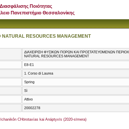
Διασφάλισης Ποιότητας
έλειο Πανεπιστήμιο Θεσσαλονίκης
ND NATURAL RESOURCES MANAGEMENT
ΔΙΑΧΕΙΡΙΣΗ ΦΥΣΙΚΩΝ ΠΟΡΩΝ ΚΑΙ ΠΡΟΣΤΑΤΕΥΟΜΕΝΩΝ ΠΕΡΙΟΧ
NATURAL RESOURCES MANAGEMENT
Ε8-Ε1
1. Corso di Laurea
Spring
Sì
Attivo
20002278
hanikṓn CΗōrotaxías kai Anáptyxīs (2020-sīmera)