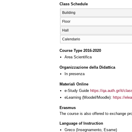
Class Schedule
Building
Floor
Hall
Calendario
Course Type 2016-2020
Area Scientifica
Organizzazione della Didattica
In presenza
Materiali Online
e-Study Guide
https://qa.auth.gr/it/cl
eLearning (Moodel/Moodle):
https://ele
Erasmus
The course is also offered to exchange p
Language of Instruction
Greco
(Insegnamento, Esame)