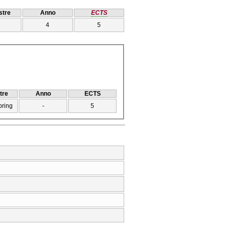
tre
Anno
ECTS
4
5
tre
Anno
ECTS
pring
-
5