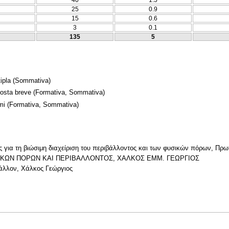
40
1.5
25
0.9
15
0.6
3
0.1
135
5
ipla
(Sommativa)
posta breve
(Formativa, Sommativa)
mi
(Formativa, Sommativa)
κές για τη βιώσιμη διαχείριση του περιβάλλοντος και των φυσικών πόρων, Πρ
ΦΥΣΙΚΩΝ ΠΟΡΩΝ ΚΑΙ ΠΕΡΙΒΑΛΛΟΝΤΟΣ, ΧΑΛΚΟΣ ΕΜΜ. ΓΕΩΡΓΙΟΣ
βάλλον, Χάλκος Γεώργιος