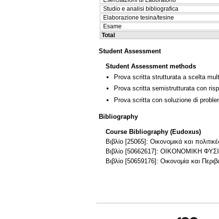
Esercitazioni di Laboratorio
Studio e analisi bibliografica
Elaborazione tesina/tesine
Esame
Total
Student Assessment
Student Assessment methods
Prova scritta strutturata a scelta mult
Prova scritta semistrutturata con ris
Prova scritta con soluzione di proble
Bibliography
Course Bibliography (Eudoxus)
Βιβλίο [25065]: Οικονομικά και πολιτι
Βιβλίο [50662617]: ΟΙΚΟΝΟΜΙΚΗ 
Βιβλίο [50659176]: Οικονομία και Περι