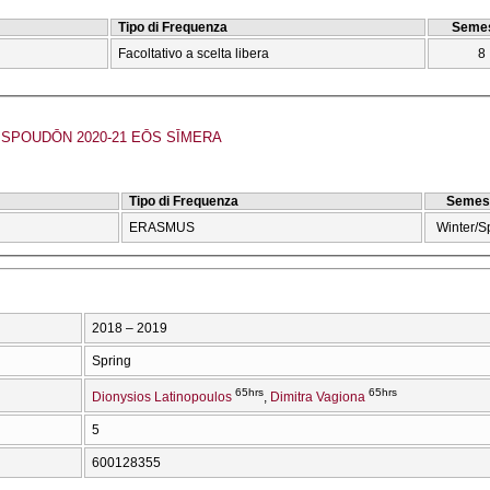
Tipo di Frequenza
Semes
Facoltativo a scelta libera
8
POUDŌN 2020-21 EŌS SĪMERA
Tipo di Frequenza
Semes
ERASMUS
Winter/S
2018 – 2019
Spring
65hrs
65hrs
Dionysios Latinopoulos
Dimitra Vagiona
5
600128355