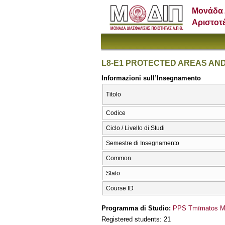
Μονάδα 
Αριστοτ
L8-E1 PROTECTED AREAS A
Informazioni sull’Insegnamento
Titolo
Codice
Ciclo / Livello di Studi
Semestre di Insegnamento
Common
Stato
Course ID
Programma di Studio:
PPS Tmīmatos Mīc
Registered students: 21