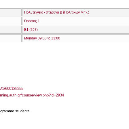
Πολυτεχνείο - πτέρυγα Β (Πολιτικών Μηχ.)
Όροφος 1
Β1 (297)
Monday 09:00 to 13:00
ass/1/600128355
arning.auth.gr/course/view.php?id=2934
rogramme students.