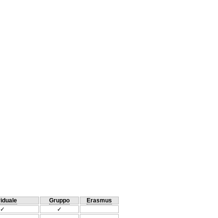
viduale
Gruppo
Erasmus
✓
✓