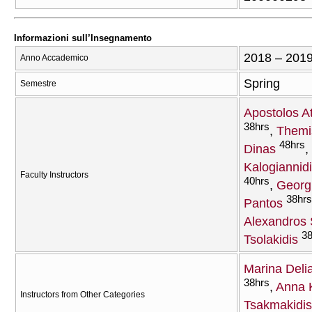
Informazioni sull’Insegnamento
2018 – 201
Anno Accademico
Spring
Semestre
Apostolos A
38hrs
Themis
48hrs
Dinas
Kalogiannid
Faculty Instructors
40hrs
Georg
38hrs
Pantos
Alexandros S
38
Tsolakidis
Marina Deli
38hrs
Anna 
Instructors from Other Categories
Tsakmakidis