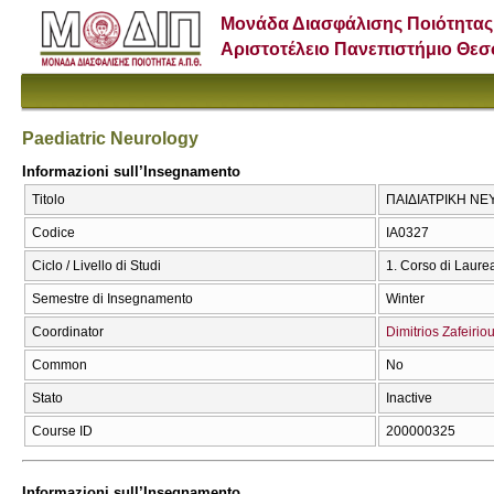
Μονάδα Διασφάλισης Ποιότητας
Αριστοτέλειο Πανεπιστήμιο Θε
Paediatric Neurology
Informazioni sull’Insegnamento
Titolo
ΠΑΙΔΙΑΤΡΙΚΗ ΝΕΥ
Codice
ΙΑ0327
Ciclo / Livello di Studi
1. Corso di Laure
Semestre di Insegnamento
Winter
Coordinator
Dimitrios Zafeirio
Common
No
Stato
Inactive
Course ID
200000325
Informazioni sull’Insegnamento