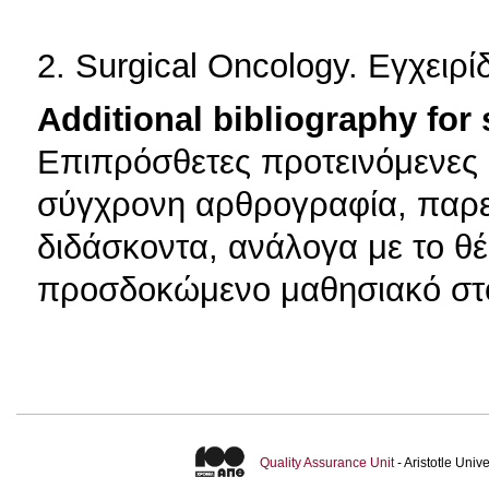
2. Surgical Oncology. Εγχειρί
Additional bibliography for
Επιπρόσθετες προτεινόμενες 
σύγχρονη αρθρογραφία, παρε
διδάσκοντα, ανάλογα με το θέ
προσδοκώμενο μαθησιακό στ
Quality Assurance Unit
- Aristotle Uni