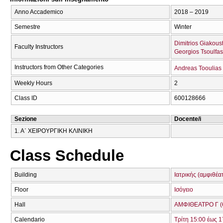
Anno Accademico
2018 – 2019
Semestre
Winter
Dimitrios Giakoust
Faculty Instructors
Georgios Tsoulfas
Instructors from Other Categories
Andreas Tooulias
Weekly Hours
2
Class ID
600128666
Sezione
Docente/i
1. Α΄ ΧΕΙΡΟΥΡΓΙΚΗ ΚΛΙΝΙΚΗ
Class Schedule
Building
Ιατρικής (αμφιθέα
Floor
Ισόγειο
Hall
ΑΜΦΙΘΕΑΤΡΟ Γ (
Calendario
Τρίτη 15:00 έως 1