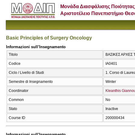
Μονάδα Διασφάλισης Ποιότητας
Αριστοτέλειο Πανεπιστήμιο Θε
Basic Principles of Surgery Oncology
Informazioni sull’Insegnamento
Titolo
ΒΑΣΙΚΕΣ ΑΡΧΕΣ Τ
Codice
ΙΑ0401
Ciclo / Livello di Studi
1. Corso di Laure
Semestre di Insegnamento
Winter
Coordinator
Kleanthis Giannou
Common
No
Stato
Inactive
Course ID
200000434
Informazioni sull’Insegnamento