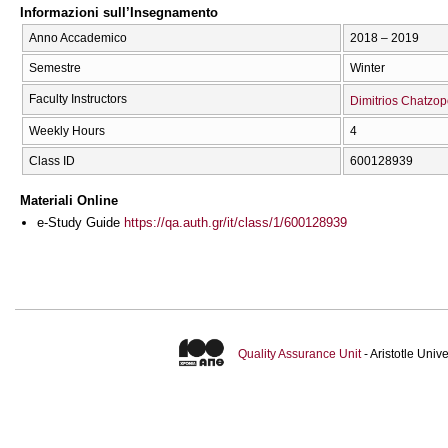
Informazioni sull’Insegnamento
Anno Accademico
2018 – 2019
Semestre
Winter
Faculty Instructors
Dimitrios Chatzo
Weekly Hours
4
Class ID
600128939
Materiali Online
e-Study Guide
https://qa.auth.gr/it/class/1/600128939
Quality Assurance Unit
- Aristotle Uni