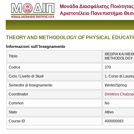
Μονάδα Διασφάλισης Ποιότητας
Αριστοτέλειο Πανεπιστήμιο Θε
THEORY AND METHODOLOGY OF PHYSICAL EDUCATIO
Informazioni sull’Insegnamento
ΘΕΩΡΙΑ ΚΑΙ ΜΕΘ
Titolo
METHODOLOGY O
Codice
370
Ciclo / Livello di Studi
1. Corso di Laure
Semestre di Insegnamento
Winter/Spring
Coordinator
Dimitrios Chatzo
Common
No
Stato
Attivo
Course ID
400000083