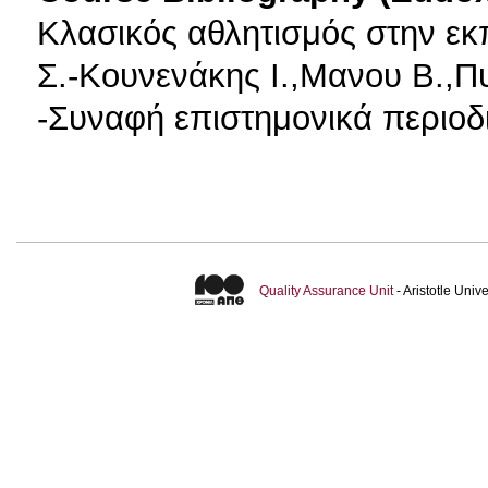
Κλασικός αθλητισμός στην εκ
Σ.-Κουνενάκης Ι.,Μανου Β.,Π
-Συναφή επιστημονικά περιοδι
Quality Assurance Unit
- Aristotle Uni