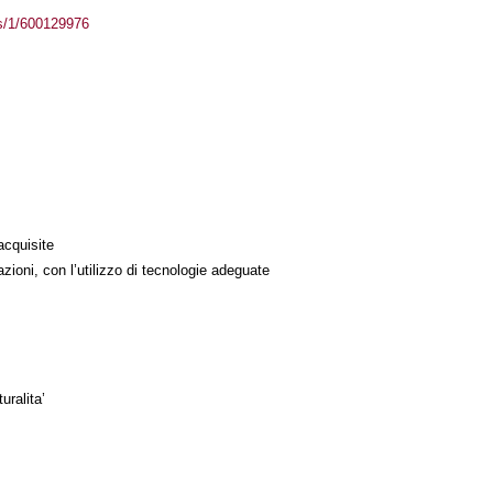
ass/1/600129976
acquisite
azioni, con l’utilizzo di tecnologie adeguate
uralita’