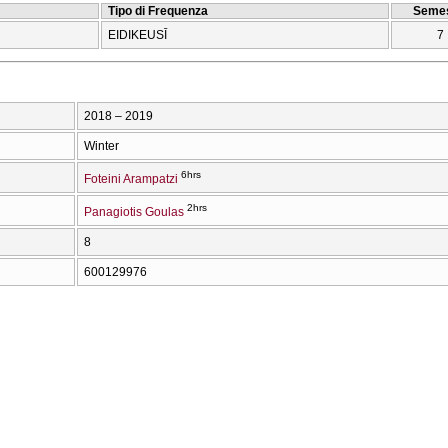
Tipo di Frequenza
Semes
EIDIKEUSĪ
7
2018 – 2019
Winter
6hrs
Foteini Arampatzi
2hrs
Panagiotis Goulas
8
600129976