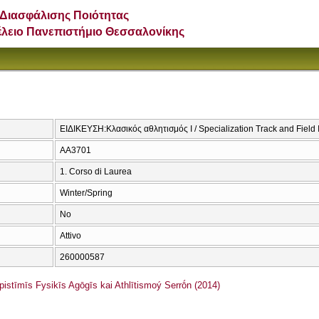
Διασφάλισης Ποιότητας
έλειο Πανεπιστήμιο Θεσσαλονίκης
ΕΙΔΙΚΕΥΣΗ:Κλασικός αθλητισμός Ι / Specialization Track and Field 
ΑΑ3701
1. Corso di Laurea
Winter/Spring
No
Attivo
260000587
stīmīs Fysikīs Agōgīs kai Athlītismoý Serrṓn (2014)