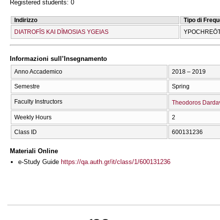
Registered students: 0
Indirizzo
Tipo di Freq
DIATROFĪS KAI DĪMOSIAS YGEIAS
YPOCΗREŌT
Informazioni sull’Insegnamento
Anno Accademico
2018 – 2019
Semestre
Spring
Faculty Instructors
Theodoros Darda
Weekly Hours
2
Class ID
600131236
Materiali Online
e-Study Guide
https://qa.auth.gr/it/class/1/600131236