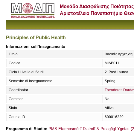
Μονάδα Διασφάλισης Ποιότητας
Αριστοτέλειο Πανεπιστήμιο Θε
Principles of Public Health
Informazioni sull’Insegnamento
Titolo
Βασικές Αρχές Δημό
Codice
ΜΙΔΒ011
Ciclo / Livello di Studi
2. Post Laurea
Semestre di Insegnamento
Spring
Coordinator
Theodoros Darda
Common
No
Stato
Attivo
Course ID
600016229
Programma di Studio:
PMS Efarmosménī Diatrofī & Proagōgī Ygeías (2