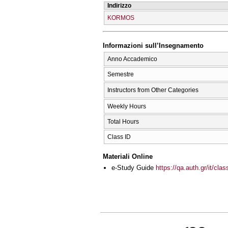
Indirizzo
KORMOS
Informazioni sull’Insegnamento
Anno Accademico
Semestre
Instructors from Other Categories
Weekly Hours
Total Hours
Class ID
Materiali Online
e-Study Guide
https://qa.auth.gr/it/cl