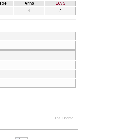
tre
Anno
ECTS
4
2
Last Update
-