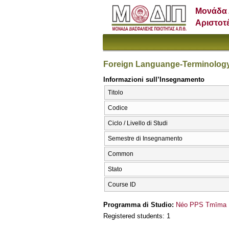
Μονάδα 
Αριστοτ
Foreign Languange-Terminology 
Informazioni sull’Insegnamento
Titolo
Codice
Ciclo / Livello di Studi
Semestre di Insegnamento
Common
Stato
Course ID
Programma di Studio:
Néo PPS Tmīma E
Registered students: 1