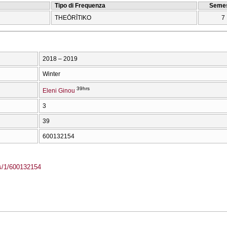
Tipo di Frequenza
Semes
THEŌRĪTIKO
7
2018 – 2019
Winter
39hrs
Eleni Ginou
3
39
600132154
ass/1/600132154