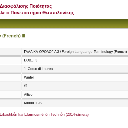
Διασφάλισης Ποιότητας
έλειο Πανεπιστήμιο Θεσσαλονίκης
(French) III
ΓΑΛΛΙΚΑ-ΟΡΟΛΟΓΙΑ 3 / Foreign Languange-Terminology (French) I
ΕΘΒΞΓ3
1. Corso di Laurea
Winter
Sì
Attivo
600001196
ikastikṓn kai Efarmosménōn Technṓn (2014-sīmera)