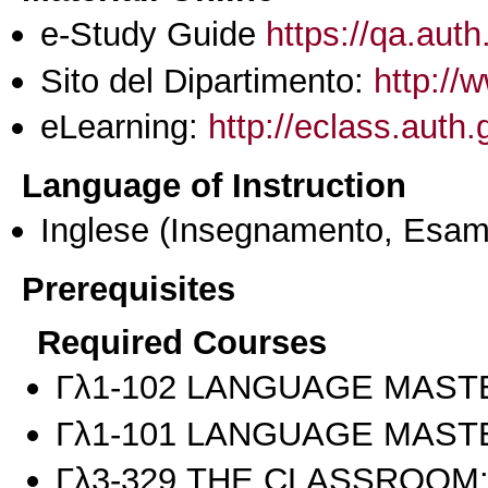
e-Study Guide
https://qa.auth
Sito del Dipartimento:
http://
eLearning:
http://eclass.auth
Language of Instruction
Inglese
(Insegnamento, Esam
Prerequisites
Required Courses
Γλ1-102 LANGUAGE MASTE
Γλ1-101 LANGUAGE MASTE
Γλ3-329 THE CLASSROOM: