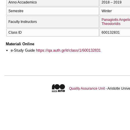
Anno Accademico
2018 – 2019
Semestre
Winter
Panagiotis Angeli
Faculty Instructors
Theodoridis
Class ID
600132831
Materiali Online
e-Study Guide
https://qa.auth.gr/it/class/1/600132831
Quality Assurance Unit
- Aristotle Uni