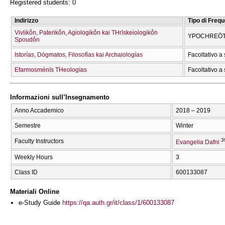
Registered students: 0
Indirizzo
Tipo di Freq
Vivlikṓn, Paterikṓn, Agiologikṓn kai THrīskeiologikṓn
YPOCΗREŌT
Spoudṓn
Istorías, Dógmatos, Filosofías kai Archaiologías
Facoltativo a 
Efarmosménīs THeologías
Facoltativo a 
Informazioni sull’Insegnamento
Anno Accademico
2018 – 2019
Semestre
Winter
3
Faculty Instructors
Evangelia Dafni
Weekly Hours
3
Class ID
600133087
Materiali Online
e-Study Guide
https://qa.auth.gr/it/class/1/600133087