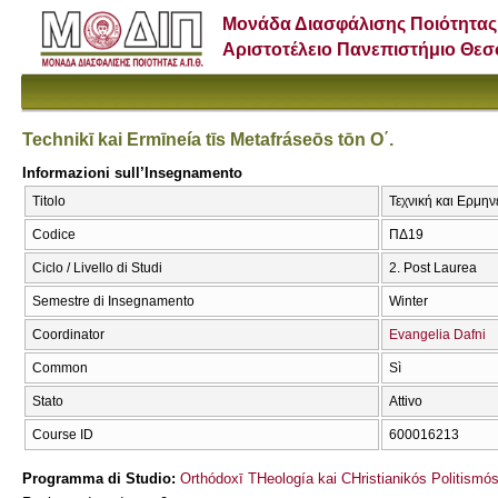
Μονάδα Διασφάλισης Ποιότητας
Αριστοτέλειο Πανεπιστήμιο Θε
Technikī kai Ermīneía tīs Metafráseōs tōn O΄.
Informazioni sull’Insegnamento
Titolo
Τεχνική και Ερμην
Codice
ΠΔ19
Ciclo / Livello di Studi
2. Post Laurea
Semestre di Insegnamento
Winter
Coordinator
Evangelia Dafni
Common
Sì
Stato
Attivo
Course ID
600016213
Programma di Studio:
Orthódoxī THeología kai CΗristianikós Politismó