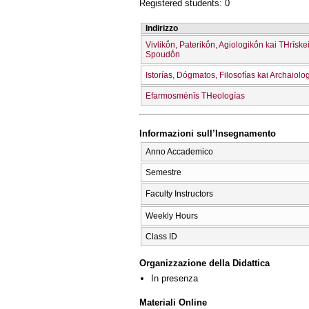
Registered students: 0
Indirizzo
Vivlikṓn, Paterikṓn, Agiologikṓn kai THrīske
Spoudṓn
Istorías, Dógmatos, Filosofías kai Archaiolo
Efarmosménīs THeologías
Informazioni sull’Insegnamento
Anno Accademico
Semestre
Faculty Instructors
Weekly Hours
Class ID
Organizzazione della Didattica
In presenza
Materiali Online