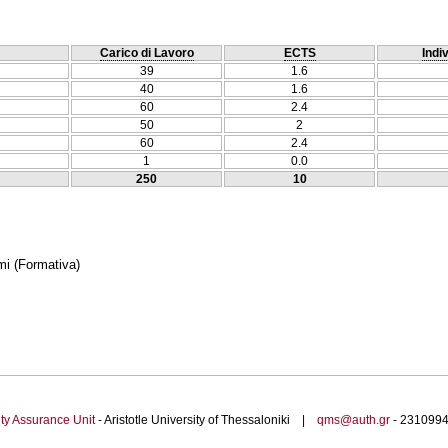
Carico di Lavoro
ECTS
Indi
39
1.6
40
1.6
60
2.4
50
2
60
2.4
1
0.0
250
10
mi
(Formativa)
ty Assurance Unit
- Aristotle University of Thessaloniki |
qms@auth.gr
- 23109