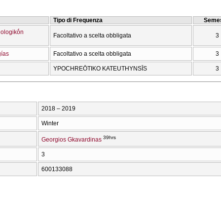
Tipo di Frequenza
Semes
iologikṓn
Facoltativo a scelta obbligata
3
gías
Facoltativo a scelta obbligata
3
YPOCΗREŌTIKO KATEUTHYNSĪS
3
2018 – 2019
Winter
39hrs
Georgios Gkavardinas
3
600133088