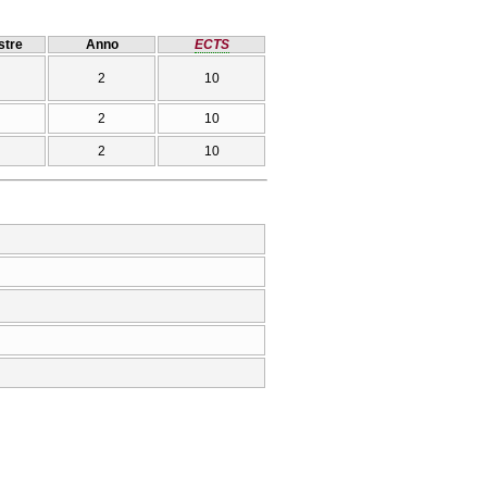
tre
Anno
ECTS
2
10
2
10
2
10