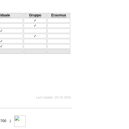
viduale
Gruppo
Erasmus
✓
✓
✓
✓
✓
✓
Last Update
29-10-2018
94700 |