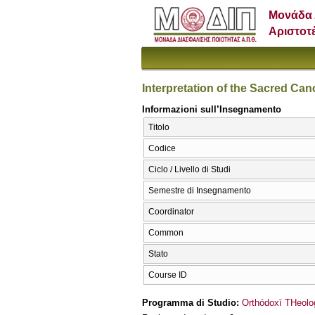
Μονάδα 
Αριστοτ
Interpretation of the Sacred Can
Informazioni sull’Insegnamento
Titolo
Codice
Ciclo / Livello di Studi
Semestre di Insegnamento
Coordinator
Common
Stato
Course ID
Programma di Studio:
Orthódoxī THeolog