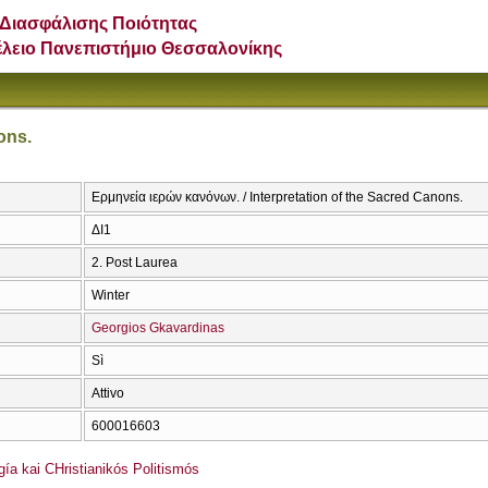
Διασφάλισης Ποιότητας
έλειο Πανεπιστήμιο Θεσσαλονίκης
ons.
Ερμηνεία ιερών κανόνων. / Interpretation of the Sacred Canons.
ΔΙ1
2. Post Laurea
Winter
Georgios Gkavardinas
Sì
Attivo
600016603
ía kai CΗristianikós Politismós