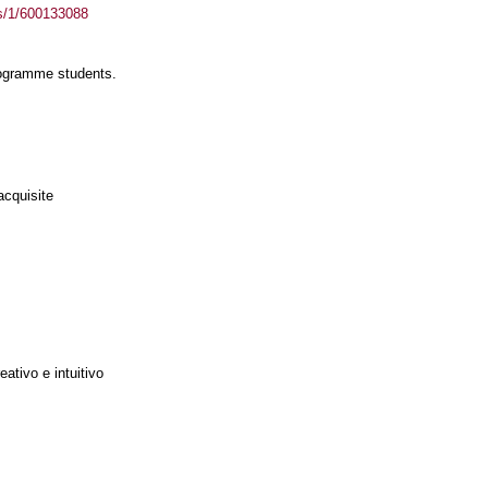
ass/1/600133088
rogramme students.
acquisite
ativo e intuitivo