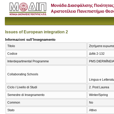
Μονάδα Διασφάλισης Ποιότητας
Αριστοτέλειο Πανεπιστήμιο Θε
Issues of European integration 2
Informazioni sull’Insegnamento
Titolo
Ζητήματα ευρωπαϊ
Codice
ΔιΜε 2-132
Interdepartmental Programme
PMS DIERMĪNEIA
Collaborating Schools
Lingua e Letteratu
Ciclo / Livello di Studi
2. Post Laurea
Semestre di Insegnamento
Winter/Spring
Common
No
Stato
Attivo