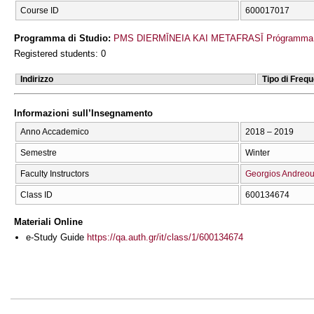
Course ID
600017017
Programma di Studio:
PMS DIERMĪNEIA KAI METAFRASĪ Prógramma 
Registered students: 0
Indirizzo
Tipo di Freq
Informazioni sull’Insegnamento
Anno Accademico
2018 – 2019
Semestre
Winter
Faculty Instructors
Georgios Andreo
Class ID
600134674
Materiali Online
e-Study Guide
https://qa.auth.gr/it/class/1/600134674