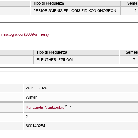
Tipo di Frequenza
Semes
PERIORISMENĪS EPILOGĪS EIDIKŌN GNŌSEŌN
5
īmatográfou (2009-sīmera)
Tipo di Frequenza
Semes
ELEUTHERĪ EPILOGĪ
7
2019 – 2020
Winter
2hrs
Panagiotis Mantzoufas
2
600143254