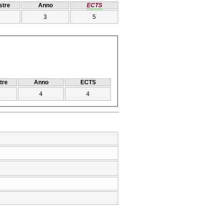
tre
Anno
ECTS
3
5
tre
Anno
ECTS
4
4