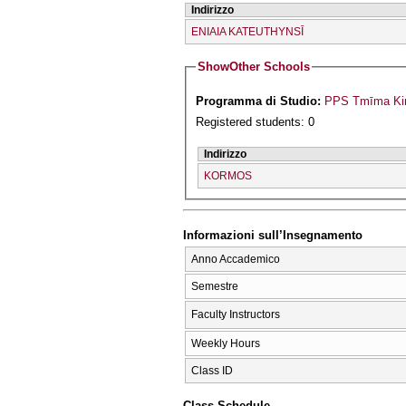
Indirizzo
ENIAIA KATEUTHYNSĪ
Show
Other Schools
Programma di Studio:
PPS Tmīma Kin
Registered students: 0
Indirizzo
KORMOS
Informazioni sull’Insegnamento
Anno Accademico
Semestre
Faculty Instructors
Weekly Hours
Class ID
Class Schedule