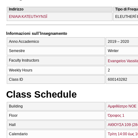
Indirizzo
Tipo di Freq
ENIAIA KATEUTHYNSĪ
ELEUTHERĪ 
Informazioni sull’Insegnamento
Anno Accademico
2019 – 2020
Semestre
Winter
Faculty Instructors
Evangelos Vassil
Weekly Hours
2
Class ID
600143282
Class Schedule
Building
Αμφιθέατρο ΝΟΕ
Floor
Όροφος 1
Hall
ΑΙΘΟΥΣΑ 109 (28
Calendario
Τρίτη 14:00 έως 1