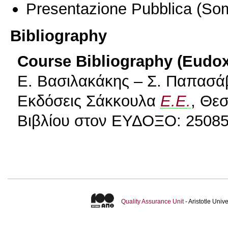
Presentazione Pubblica
(Som
Bibliography
Course Bibliography (Eudo
Ε. Βασιλακάκης – Σ. Παπασάβ
Εκδόσεις Σάκκουλα
Ε.Ε.
, Θε
Βιβλίου στον ΕΥΔΟΞΟ: 25085
Quality Assurance Unit
- Aristotle Uni