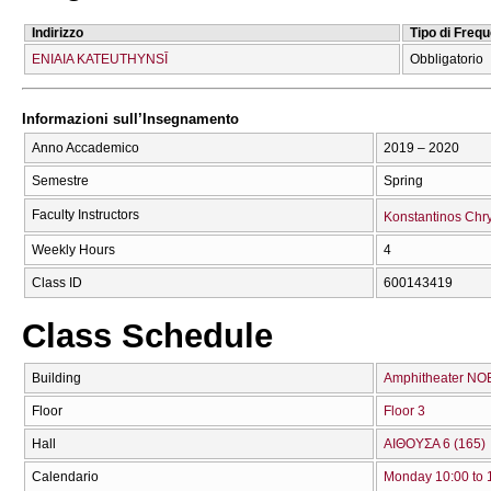
Indirizzo
Tipo di Freq
ENIAIA KATEUTHYNSĪ
Obbligatorio
Informazioni sull’Insegnamento
Anno Accademico
2019 – 2020
Semestre
Spring
Faculty Instructors
Konstantinos Chr
Weekly Hours
4
Class ID
600143419
Class Schedule
Building
Amphitheater NO
Floor
Floor 3
Hall
ΑΙΘΟΥΣΑ 6 (165)
Calendario
Monday 10:00 to 