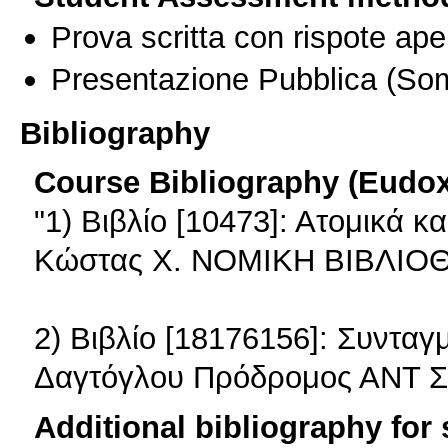
Prova scritta con rispote ape
Presentazione Pubblica
(Som
Bibliography
Course Bibliography (Eudo
"1) Βιβλίο [10473]: Ατομικά 
Κώστας Χ. ΝΟΜΙΚΗ ΒΙΒΛΙΟ
2) Βιβλίο [18176156]: Συνταγμ
Δαγτόγλου Πρόδρομος ΑΝΤ
Additional bibliography for