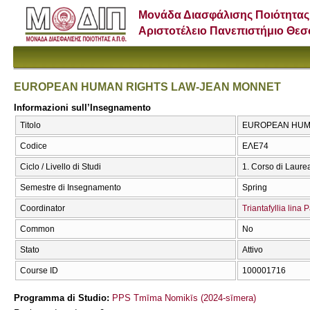
Μονάδα Διασφάλισης Ποιότητας
Αριστοτέλειο Πανεπιστήμιο Θε
EUROPEAN HUMAN RIGHTS LAW-JEAN MONNET
Informazioni sull’Insegnamento
Titolo
EUROPEAN HUMA
Codice
ΕΛΕ74
Ciclo / Livello di Studi
1. Corso di Laure
Semestre di Insegnamento
Spring
Coordinator
Triantafyllia lin
Common
No
Stato
Attivo
Course ID
100001716
Programma di Studio:
PPS Tmīma Nomikīs (2024-sīmera)