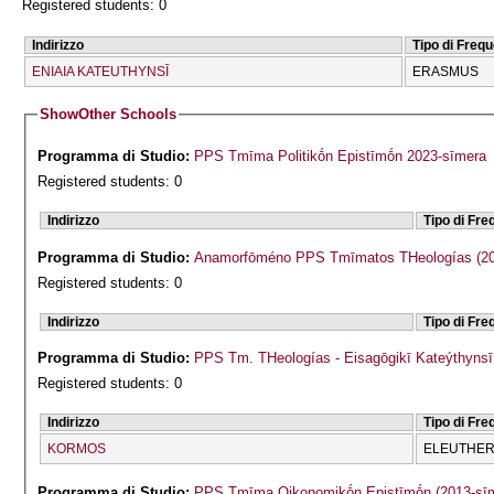
Registered students: 0
Indirizzo
Tipo di Freq
ENIAIA KATEUTHYNSĪ
ERASMUS
Show
Other Schools
Programma di Studio:
PPS Tmīma Politikṓn Epistīmṓn 2023-sīmera
Registered students: 0
Indirizzo
Tipo di Fr
Programma di Studio:
Anamorfōmén
Registered students: 0
Indirizzo
Tipo di Fr
Programma di Studio:
PPS Tm. THeologías - Eisagōgikī Kateýthyns
Registered students: 0
Indirizzo
Tipo di Fr
KORMOS
ELEUTHERĪ
Programma di Studio:
PPS Tmīma Oikonomikṓn Epistīmṓn (2013-sī