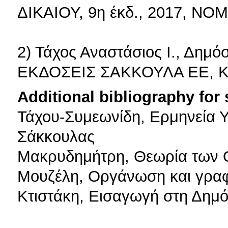
ΔΙΚΑΙΟΥ, 9η έκδ., 2017, Ν
2) Τάχος Αναστάσιος Ι., Δημόσ
ΕΚΔΟΣΕΙΣ ΣΑΚΚΟΥΛΑ ΕΕ, Κ
Additional bibliography for
Τάχου-Συμεωνίδη, Ερμηνεία Υ
Σάκκουλας
Μακρυδημήτρη, Θεωρία των
Μουζέλη, Οργάνωση και γραφ
Κτιστάκη, Εισαγωγή στη Δημό