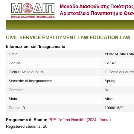
Μονάδα Διασφάλισης Ποιότητας
Αριστοτέλειο Πανεπιστήμιο Θε
CIVIL SERVICE EMPLOYMENT LAW-EDUCATION LAW
Informazioni sull’Insegnamento
Titolo
ΥΠΑΛΛΗΛΙΚΟ ΔΙΚ
Codice
ΕΛΕ47
Ciclo / Livello di Studi
1. Corso di Laure
Semestre di Insegnamento
Spring
Common
No
Stato
Attivo
Course ID
100001689
Programma di Studio:
PPS Tmīma Nomikīs (2024-sīmera)
Registered students: 20