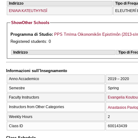
Indirizzo
Tipo di Freq
ENIAIA KATEUTHYNSĪ
ELEUTHERĪ 
Show
Other Schools
Programma di Studio:
PPS Tmīma Oikonomikṓn Epistīmṓn (2013-sī
Registered students: 0
Indirizzo
Tipo di Fr
Informazioni sull’Insegnamento
Anno Accademico
2019 – 2020
Semestre
Spring
Faculty Instructors
Evangelia Kouto
Instructors from Other Categories
Anastasios Pavlo
Weekly Hours
2
Class ID
600143439
Class Schedule