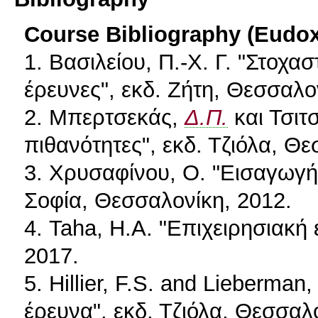
Course Bibliography (Eudo
1. Βασιλείου, Π.-Χ. Γ. "Στοχασ
έρευνες", εκδ. Ζήτη, Θεσσαλο
2. Μπερτσεκάς,
Δ.Π.
και Τσιτ
πιθανότητες", εκδ. Τζιόλα, Θ
3. Χρυσαφίνου, Ο. "Εισαγωγή σ
Σοφία, Θεσσαλονίκη, 2012.
4. Taha, H.A. "Επιχειρησιακή 
2017.
5. Hillier, F.S. and Lieberma
έρευνα", εκδ. Τζιόλα, Θεσσαλ