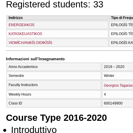
Registered students: 33
Indirizzo
Tipo di Freq
ENERGEIAKOS
EPILOGĪS TĪ
KATASKEUASTIKOS
EPILOGĪS TĪ
VIOMĪCΗANIKĪS DIOIKĪSĪS
EPILOGĪS K
Informazioni sull’Insegnamento
Anno Accademico
2019 – 2020
Semestre
Winter
Faculty Instructors
Georgios Tagaras
Weekly Hours
4
Class ID
600149900
Course Type 2016-2020
Introduttivo