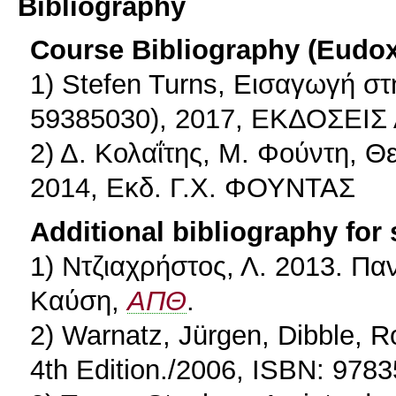
Bibliography
Course Bibliography (Eudo
1) Stefen Turns, Εισαγωγή σ
59385030), 2017, ΕΚΔΟΣΕΙΣ 
2) Δ. Κολαΐτης, Μ. Φούντη, 
2014, Εκδ. Γ.Χ. ΦΟΥΝΤΑΣ
Additional bibliography for
1) Ντζιαχρήστος, Λ. 2013. Πα
Καύση,
ΑΠΘ
.
2) Warnatz, Jürgen, Dibble, R
4th Edition./2006, ISBN: 97