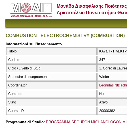
Μονάδα Διασφάλισης Ποιότητας
Αριστοτέλειο Πανεπιστήμιο Θε
COMBUSTION - ELECTROCHEMISTRY (COMBUSTION)
Informazioni sull’Insegnamento
Titolo
ΚΑΥΣΗ - ΗΛΕΚΤ
Codice
347
Ciclo / Livello di Studi
1. Corso di Laure
Semestre di Insegnamento
Winter
Coordinator
Leonidas Ntziachr
Common
No
Stato
Attivo
Course ID
20000382
Programma di Studio:
PROGRAMMA SPOUDŌN MĪCΗANOLOGŌN MĪ