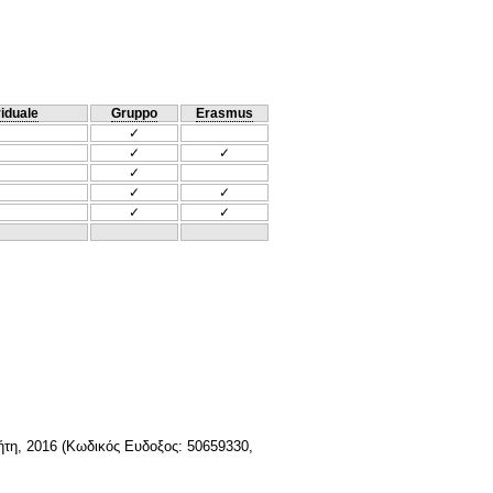
viduale
Gruppo
Erasmus
✓
✓
✓
✓
✓
✓
✓
✓
τη, 2016 (Κωδικός Ευδοξος: 50659330,