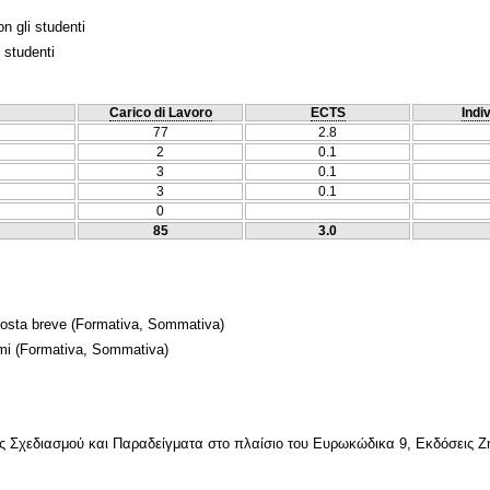
n gli studenti
 studenti
Carico di Lavoro
ECTS
Indi
77
2.8
2
0.1
3
0.1
3
0.1
0
85
3.0
posta breve
(Formativa, Sommativa)
mi
(Formativa, Sommativa)
 Σχεδιασμού και Παραδείγματα στο πλαίσιο του Ευρωκώδικα 9, Εκδόσεις Ζή