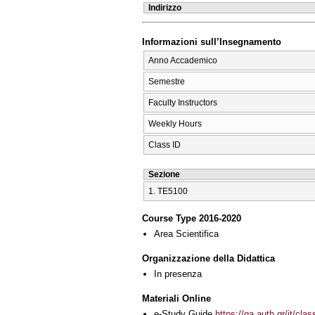
Indirizzo
Informazioni sull’Insegnamento
Anno Accademico
Semestre
Faculty Instructors
Weekly Hours
Class ID
Sezione
1. ΤΕ5100
Course Type 2016-2020
Area Scientifica
Organizzazione della Didattica
In presenza
Materiali Online
e-Study Guide
https://qa.auth.gr/it/cl