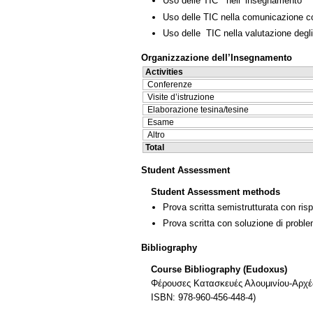
Uso delle TIC nell’ insegnamento
Uso delle TIC nella comunicazione co
Uso delle TIC nella valutazione degli
Organizzazione dell’Insegnamento
Activities
Conferenze
Visite d’istruzione
Elaborazione tesina/tesine
Esame
Altro
Total
Student Assessment
Student Assessment methods
Prova scritta semistrutturata con ris
Prova scritta con soluzione di proble
Bibliography
Course Bibliography (Eudoxus)
Φέρουσες Kατασκευές Αλουμινίου-Αρχές
ISBN: 978-960-456-448-4)