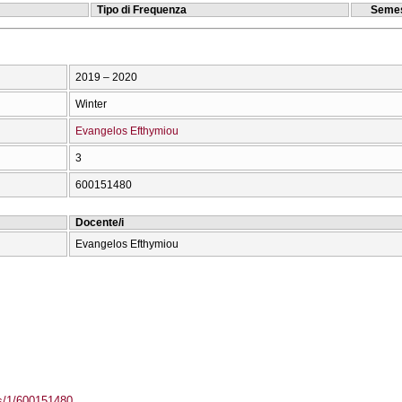
Tipo di Frequenza
Semes
2019 – 2020
Winter
Evangelos Efthymiou
3
600151480
Docente/i
Evangelos Efthymiou
ass/1/600151480