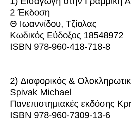
1) Εισαγωγή στην Γραμμική Ά
2 Έκδοση
Θ Ιωαννίδου, Τζίολας
Κωδικός Εύδοξος 18548972
ISBN 978-960-418-718-8
2) Διαφορικός & Ολοκληρωτικ
Spivak Michael
Πανεπιστημιακές εκδόσης Κρ
ISBN 978-960-7309-13-6