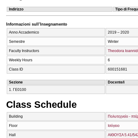
Indirizzo
Tipo di Freq
Informazioni sull’Insegnamento
Anno Accademico
2019 – 2020
Semestre
Winter
Faculty Instructors
Theodora Ioanni
Weekly Hours
6
Class ID
600151681
Sezione
Docente/i
1. ΓΕ0100
Class Schedule
Building
Πολυτεχνείο - πτέ
Floor
Ισόγειο
Hall
ΑΙΘΟΥΣΑ 5.41/542