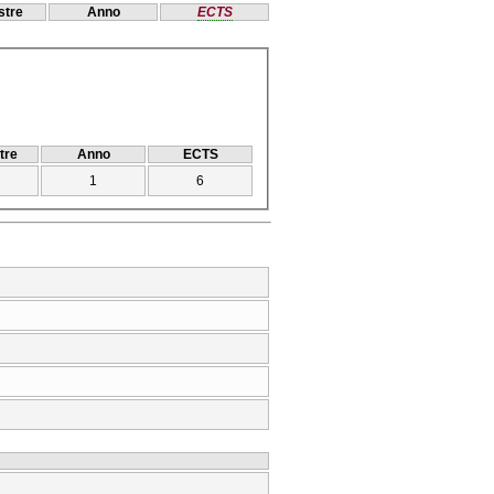
tre
Anno
ECTS
tre
Anno
ECTS
1
6