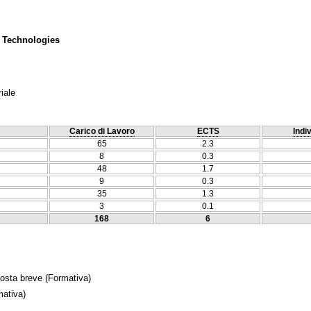
 Technologies
iale
Carico di Lavoro
ECTS
Indi
65
2.3
8
0.3
48
1.7
9
0.3
35
1.3
3
0.1
168
6
posta breve
(Formativa)
ativa)