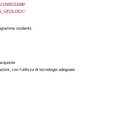
ass/1/600151690
/ENG_GEOLOGY/
rogramme students.
acquisite
azioni, con l’utilizzo di tecnologie adeguate