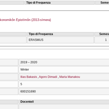
Tipo di Frequenza
Semes
onomikṓn Epistīmṓn (2013-sīmera)
Tipo di Frequenza
Semes
ERASMUS
1
2019 – 2020
Winter
Ilias Bakasis
Agoro Dimadi
Maria Manakou
5
600151690
Docente/i