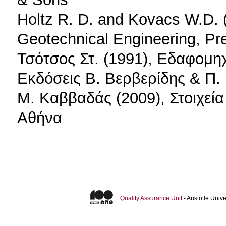
Holtz R. D. and Kovacs W.D. (
Geotechnical Engineering, Pre
Τσότσος Στ. (1991), Εδαφομη
Εκδόσεις Β. Βερβερίδης & Π.
Μ. Καββαδάς (2009), Στοιχεί
Αθήνα
Quality Assurance Unit
- Aristotle Uni