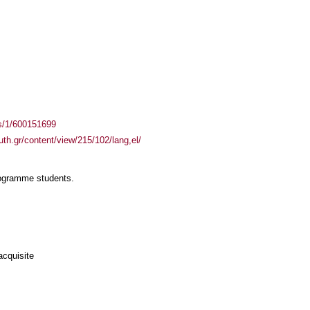
ass/1/600151699
auth.gr/content/view/215/102/lang,el/
rogramme students.
acquisite