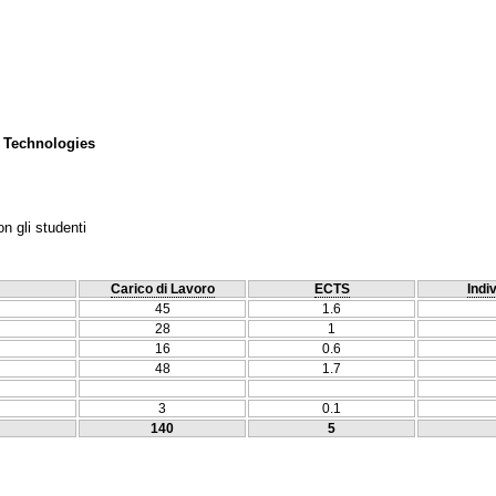
 Technologies
n gli studenti
Carico di Lavoro
ECTS
Indi
45
1.6
28
1
16
0.6
48
1.7
3
0.1
140
5