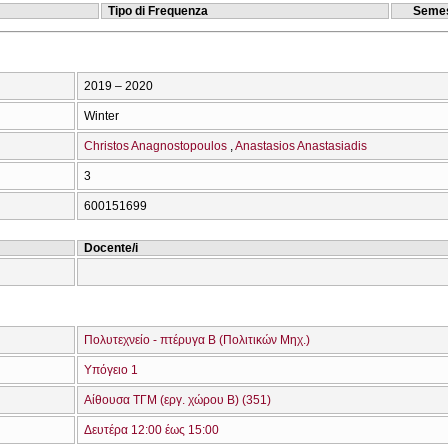
Tipo di Frequenza
Semes
2019 – 2020
Winter
Christos Anagnostopoulos
Anastasios Anastasiadis
3
600151699
Docente/i
Πολυτεχνείο - πτέρυγα Β (Πολιτικών Μηχ.)
Υπόγειο 1
Αίθουσα ΤΓΜ (εργ. χώρου Β) (351)
Δευτέρα 12:00 έως 15:00