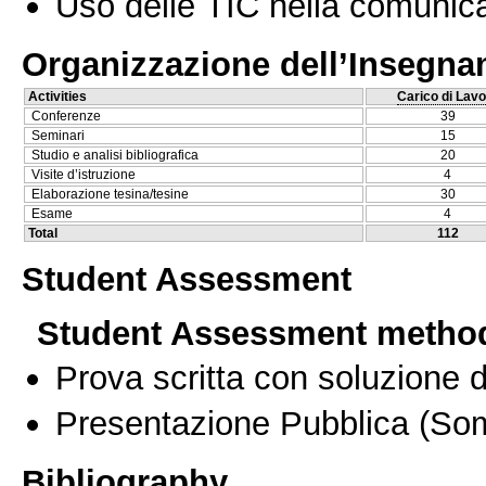
Uso delle TIC nella comunica
Organizzazione dell’Insegn
Activities
Carico di Lavo
Conferenze
39
Seminari
15
Studio e analisi bibliografica
20
Visite d’istruzione
4
Elaborazione tesina/tesine
30
Esame
4
Total
112
Student Assessment
Student Assessment metho
Prova scritta con soluzione d
Presentazione Pubblica
(Som
Bibliography