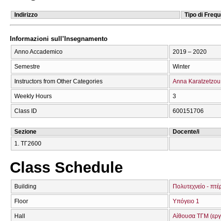
Indirizzo
Tipo di Freq
Informazioni sull’Insegnamento
Anno Accademico
2019 – 2020
Semestre
Winter
Instructors from Other Categories
Anna Karatzetzou
Weekly Hours
3
Class ID
600151706
Sezione
Docente/i
1. ΤΓ2600
Class Schedule
Building
Πολυτεχνείο - πτέ
Floor
Υπόγειο 1
Hall
Αίθουσα ΤΓΜ (εργ