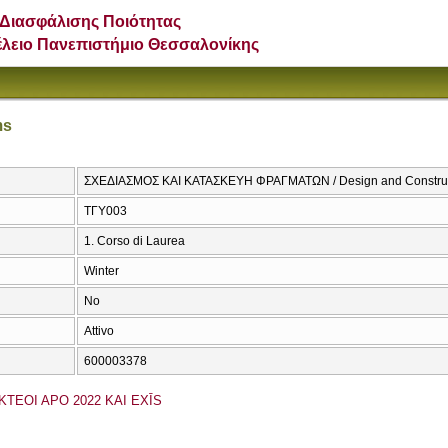
Διασφάλισης Ποιότητας
έλειο Πανεπιστήμιο Θεσσαλονίκης
ms
ΣΧΕΔΙΑΣΜΟΣ ΚΑΙ ΚΑΤΑΣΚΕΥΗ ΦΡΑΓΜΑΤΩΝ / Design and Construc
ΤΓΥ003
1. Corso di Laurea
Winter
No
Attivo
600003378
KTEOI APO 2022 KAI EXĪS