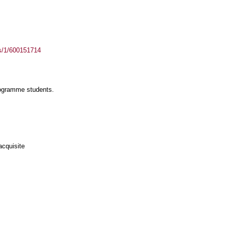
ass/1/600151714
rogramme students.
acquisite