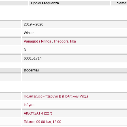
Tipo di Frequenza
Semes
2019 – 2020
Winter
Panagiotis Prinos
Theodora Tika
3
600151714
Docente/i
Πολυτεχνείο - πτέρυγα Β (Πολιτικών Μηχ.)
Ισόγειο
ΑΙΘΟΥΣΑ Γ4 (227)
Πέμπτη 09:00 έως 12:00