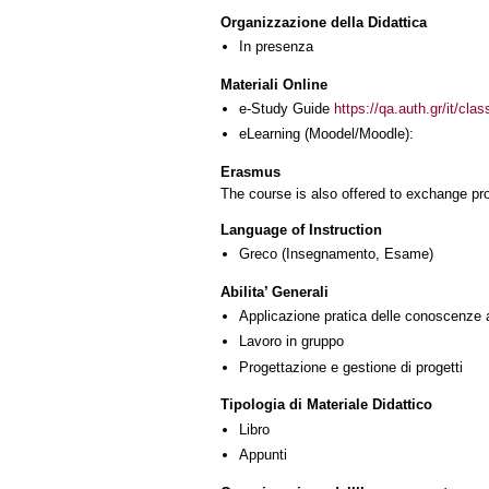
Organizzazione della Didattica
In presenza
Materiali Online
e-Study Guide
https://qa.auth.gr/it/cl
eLearning (Moodel/Moodle):
Erasmus
The course is also offered to exchange p
Language of Instruction
Greco
(Insegnamento, Esame)
Abilita’ Generali
Applicazione pratica delle conoscenze 
Lavoro in gruppo
Progettazione e gestione di progetti
Tipologia di Materiale Didattico
Libro
Appunti