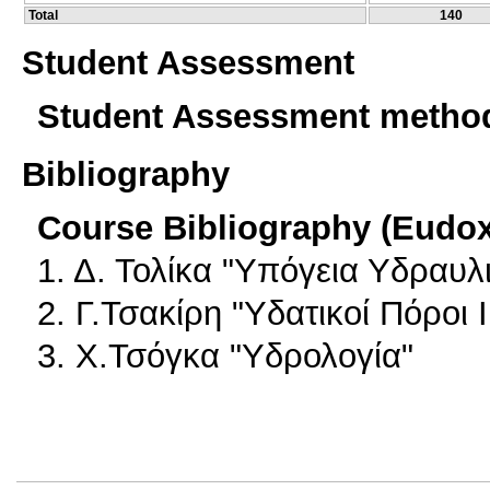
Total
140
Student Assessment
Student Assessment metho
Bibliography
Course Bibliography (Eudo
1. Δ. Τολίκα "Υπόγεια Υδραυλ
2. Γ.Τσακίρη "Υδατικοί Πόροι 
3. Χ.Τσόγκα "Υδρολογία"