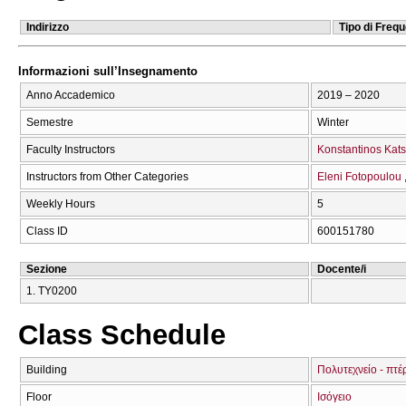
Indirizzo
Tipo di Freq
Informazioni sull’Insegnamento
Anno Accademico
2019 – 2020
Semestre
Winter
Faculty Instructors
Konstantinos Kats
Instructors from Other Categories
Eleni Fotopoulou
Weekly Hours
5
Class ID
600151780
Sezione
Docente/i
1. ΤΥ0200
Class Schedule
Building
Πολυτεχνείο - πτέ
Floor
Ισόγειο