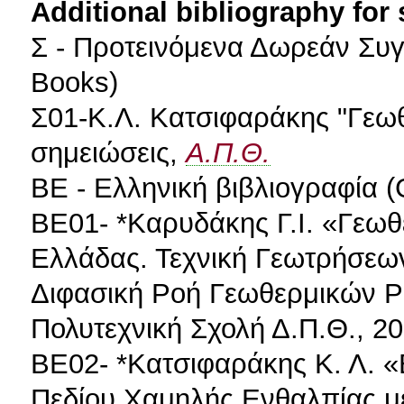
Additional bibliography for
Σ - Προτεινόμενα Δωρεάν Συ
Books)
Σ01-Κ.Λ. Κατσιφαράκης "Γεωθε
σημειώσεις,
Α.Π.Θ.
ΒΕ - Ελληνική βιβλιογραφία (
ΒΕ01- *Καρυδάκης Γ.Ι. «Γεωθ
Ελλάδας. Τεχνική Γεωτρήσεων
Διφασική Ροή Γεωθερμικών Ρε
Πολυτεχνική Σχολή Δ.Π.Θ., 20
ΒΕ02- *Κατσιφαράκης Κ. Λ. 
Πεδίου Χαμηλής Ενθαλπίας μ