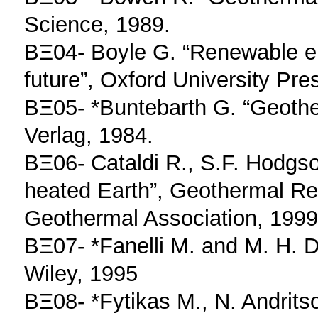
Science, 1989.
ΒΞ04- Boyle G. “Renewable en
future”, Oxford University Pre
ΒΞ05- *Buntebarth G. “Geother
Verlag, 1984.
ΒΞ06- Cataldi R., S.F. Hodgso
heated Earth”, Geothermal Re
Geothermal Association, 1999
ΒΞ07- *Fanelli M. and M. H. 
Wiley, 1995
ΒΞ08- *Fytikas M., N. Andritso