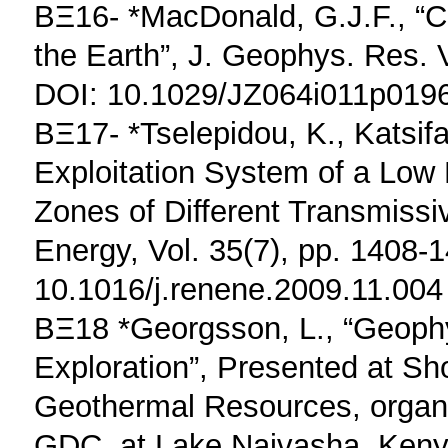
ΒΞ16- *MacDonald, G.J.F., “Ca
the Earth”, J. Geophys. Res. 
DOI: 10.1029/JZ064i011p019
ΒΞ17- *Tselepidou, K., Katsifa
Exploitation System of a Low 
Zones of Different Transmiss
Energy, Vol. 35(7), pp. 1408-
10.1016/j.renene.2009.11.004
ΒΞ18 *Georgsson, L., “Geoph
Exploration”, Presented at Sho
Geothermal Resources, orga
GDC, at Lake Naivasha, Keny