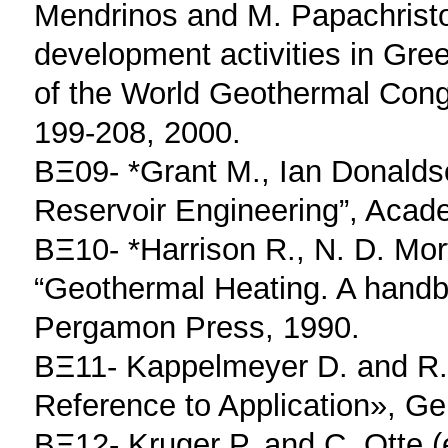
Mendrinos and M. Papachristo
development activities in Gre
of the World Geothermal Cong
199-208, 2000.
ΒΞ09- *Grant M., Ian Donalds
Reservoir Engineering”, Acad
ΒΞ10- *Harrison R., N. D. Mo
“Geothermal Heating. A handb
Pergamon Press, 1990.
ΒΞ11- Kappelmeyer D. and R.
Reference to Application», Ge
ΒΞ12- Kruger P. and C. Otte 