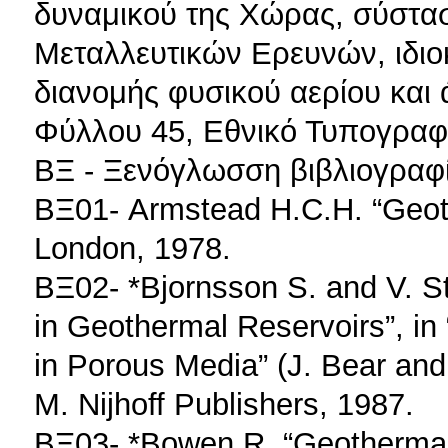
δυναμικού της Χώρας, σύστα
Μεταλλευτικών Ερευνών, ιδιο
διανομής φυσικού αερίου και 
Φύλλου 45, Εθνικό Τυπογραφε
ΒΞ - Ξενόγλωσση βιβλιογραφία
ΒΞ01- Armstead H.C.H. “Geot
London, 1978.
ΒΞ02- *Bjornsson S. and V. S
in Geothermal Reservoirs”, i
in Porous Media” (J. Bear and
M. Nijhoff Publishers, 1987.
ΒΞ03- *Bowen R. “Geothermal 