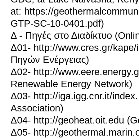
at: https://geothermalcommun
GTP-SC-10-0401.pdf)
Δ - Πηγές στο Διαδίκτυο (Onli
Δ01- http://www.cres.gr/kape
Πηγών Ενέργειας)
Δ02- http://www.eere.energy.g
Renewable Energy Network)
Δ03- http://iga.igg.cnr.it/inde
Association)
Δ04- http://geoheat.oit.edu (G
Δ05- http://geothermal.marin