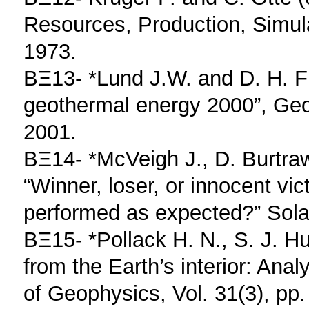
Resources, Production, Simula
1973.
ΒΞ13- *Lund J.W. and D. H. Fr
geothermal energy 2000”, Geot
2001.
ΒΞ14- *McVeigh J., D. Burtraw
“Winner, loser, or innocent v
performed as expected?” Solar
ΒΞ15- *Pollack H. N., S. J. H
from the Earth’s interior: Anal
of Geophysics, Vol. 31(3), pp