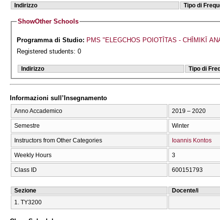
Indirizzo
Tipo di Freq
Show
Other Schools
Programma di Studio:
PMS "ELEGCΗOS POIOTĪTAS - CΗĪMIKĪ AN
Registered students: 0
Indirizzo
Tipo di Fr
Informazioni sull’Insegnamento
Anno Accademico
2019 – 2020
Semestre
Winter
Instructors from Other Categories
Ioannis Kontos
Weekly Hours
3
Class ID
600151793
Sezione
Docente/i
1. ΤΥ3200