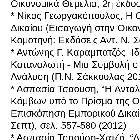
Οικονομικά Θεμέλια, 2η έκδο
* Νίκος Γεωργακόπουλος, Η Ο
Δικαίου (Εισαγωγή στην Οικο
Κομοτηνή: Εκδόσεις Αντ. Ν. 
* Αντώνης Γ. Καραμπατζός, Ιδ
Καταναλωτή - Μια Συμβολή σ
Ανάλυση (Π.Ν. Σάκκουλας 20
* Ασπασία Τσαούση, “H Ανταλ
Κόμβων υπό το Πρίσμα της Οι
Επισκόπηση Εμπορικού Δικαίου
Σεπτ), σελ. 557-580 (2012)
* Ασπασία Τσαούση-Χατζή, “Δί