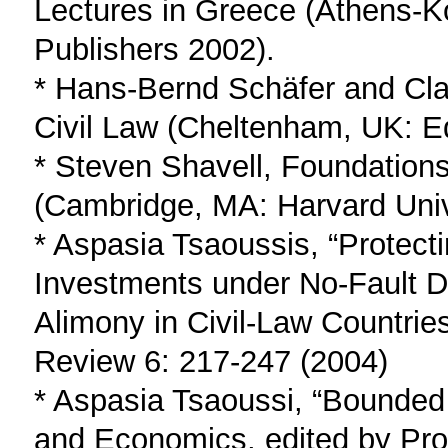
Lectures in Greece (Athens-K
Publishers 2002).
* Hans-Bernd Schäfer and Cla
Civil Law (Cheltenham, UK: E
* Steven Shavell, Foundation
(Cambridge, MA: Harvard Univ
* Aspasia Tsaoussis, “Protec
Investments under No-Fault Di
Alimony in Civil-Law Countri
Review 6: 217-247 (2004)
* Aspasia Tsaoussi, “Bounded 
and Economics, edited by Pro