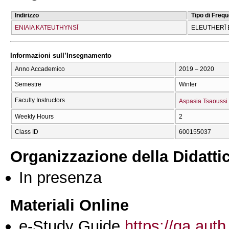
Indirizzo
Tipo di Freq
ENIAIA KATEUTHYNSĪ
ELEUTHERĪ 
Informazioni sull’Insegnamento
Anno Accademico
2019 – 2020
Semestre
Winter
Faculty Instructors
Aspasia Tsaoussi
Weekly Hours
2
Class ID
600155037
Organizzazione della Didatti
In presenza
Materiali Online
e-Study Guide
https://qa.auth