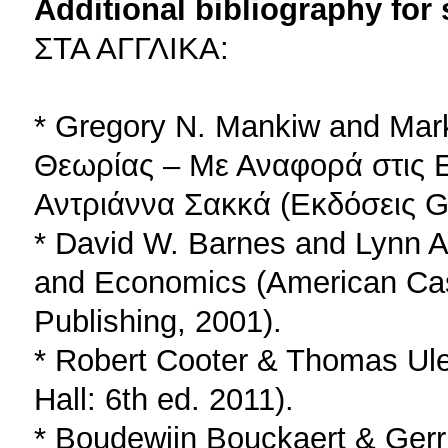
Additional bibliography for
ΣΤΑ ΑΓΓΛΙΚΑ:
* Gregory N. Mankiw and Mark
Θεωρίας – Με Αναφορά στις Ε
Αντριάννα Σακκά (Εκδόσεις G
* David W. Barnes and Lynn A
and Economics (American Cas
Publishing, 2001).
* Robert Cooter & Thomas Ul
Hall: 6th ed. 2011).
* Boudewijn Bouckaert & Gerri