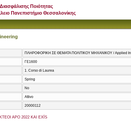
Διασφάλισης Ποιότητας
έλειο Πανεπιστήμιο Θεσσαλονίκης
gineering
ΠΛΗΡΟΦΟΡΙΚΗ ΣΕ ΘΕΜΑΤΑ ΠΟΛΙΤΙΚΟΥ ΜΗΧΑΝΙΚΟΥ / Applied Inform
ΓΕ1600
1. Corso di Laurea
Spring
No
Attivo
20000112
KTEOI APO 2022 KAI EXĪS