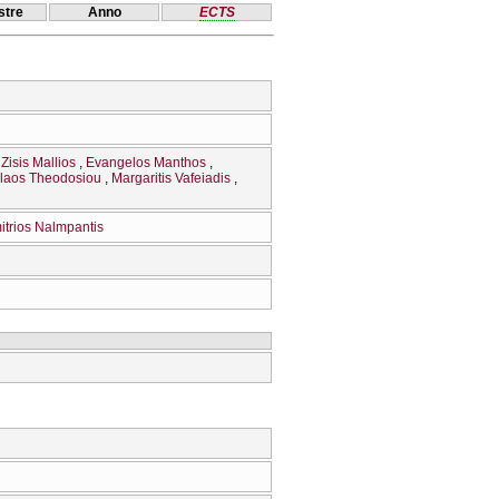
tre
Anno
ECTS
Zisis Mallios
Evangelos Manthos
laos Theodosiou
Margaritis Vafeiadis
itrios Nalmpantis