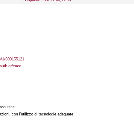
Παρασκευή 14:00 έως 17:00
ass/1/600155121
l.auth.gr/cace
acquisite
azioni, con l’utilizzo di tecnologie adeguate