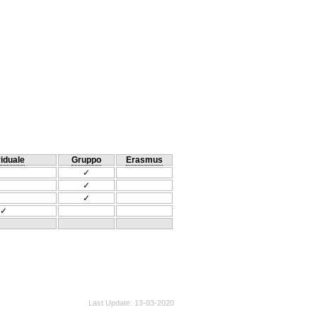
viduale
Gruppo
Erasmus
✓
✓
✓
✓
Last Update
13-03-2020