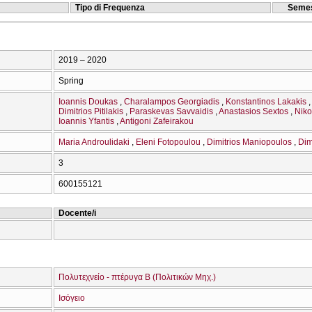
Tipo di Frequenza
Semes
2019 – 2020
Spring
Ioannis Doukas
Charalampos Georgiadis
Konstantinos Lakakis
Dimitrios Pitilakis
Paraskevas Savvaidis
Anastasios Sextos
Niko
Ioannis Yfantis
Antigoni Zafeirakou
Maria Androulidaki
Eleni Fotopoulou
Dimitrios Maniopoulos
Dim
3
600155121
Docente/i
Πολυτεχνείο - πτέρυγα Β (Πολιτικών Μηχ.)
Ισόγειο