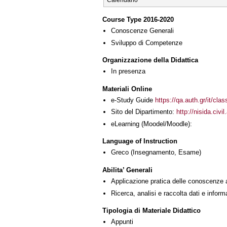
Calendario
Course Type 2016-2020
Conoscenze Generali
Sviluppo di Competenze
Organizzazione della Didattica
In presenza
Materiali Online
e-Study Guide
https://qa.auth.gr/it/cl
Sito del Dipartimento:
http://nisida.civi
eLearning (Moodel/Moodle):
Language of Instruction
Greco
(Insegnamento, Esame)
Abilita’ Generali
Applicazione pratica delle conoscenze 
Ricerca, analisi e raccolta dati e inform
Tipologia di Materiale Didattico
Appunti