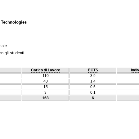
 Technologies
iale
n gli studenti
Carico di Lavoro
ECTS
Indi
110
3.9
40
1.4
15
0.5
3
0.1
168
6